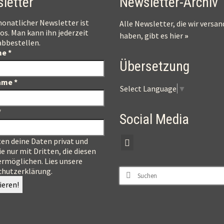
letter
Newsletter-Archiv
onatlicher Newsletter ist
Alle Newsletter, die wir versan
os. Man kann ihn jederzeit
haben, gibt es
hier
»
abbestellen.
me
*
Übersetzung
ame
*
Select Language
▼
*
Social Media
ten deine Daten privat und
ie nur mit Dritten, die diesen
ermöglichen.
Lies unsere
hutzerklärung.
Suchen
nach: