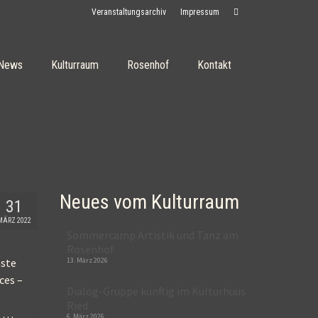
Veranstaltungsarchiv
Impressum
News
Kulturraum
Rosenhof
Kontakt
Neues vom Kulturraum
31
MÄRZ 2022
Sommercamp Artistik und Tanz am
Rosenhof
̈ste
13. März 2026
ces –
Dialog-Gruppe künftig im Kulturhuus
Ried
n …
6. März 2026