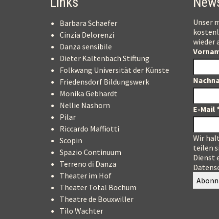
Links
News
Unser m
Barbara Schaefer
kostenl
Cinzia Delorenzi
wieder 
Danza sensibile
Vorna
Dieter Kaltenbach Stiftung
Folkwang Universität der Künste
Nachn
Friedensdorf Bildungswerk
Monika Gebhardt
Nellie Nashorn
E-Mail
Pilar
Riccardo Maffiotti
Wir hal
Scopin
teilen s
Spazio Continuum
Dienst 
Terreno di Danza
Datensc
Theater im Hof
Theater Total Bochum
Theatre de Bouxwiller
Tilo Wachter