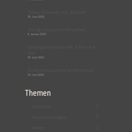
Zirkus Fahraway mit ‚Elefant‘
19. Juni 2025
Dialog-Gruppe am Rosenhof
9. Januar 2025
Gesangsworkshop mit ‚A Hue et A
Dia‘
29. Juni 2022
Kinderzirkuswoche am Rosenhof
24. Juni 2022
Themen
Aktuelles
Veranstaltungen
Verein