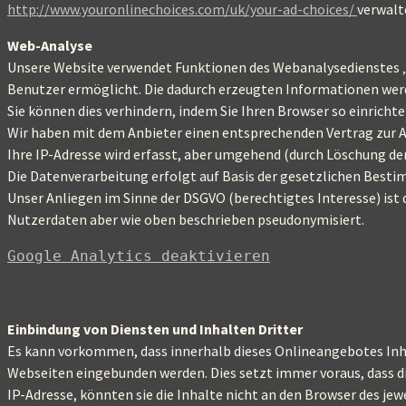
http://www.youronlinechoices.com/uk/your-ad-choices/
verwalt
Web-Analyse
Unsere Website verwendet Funktionen des Webanalysedienstes „G
Benutzer ermöglicht. Die dadurch erzeugten Informationen werd
Sie können dies verhindern, indem Sie Ihren Browser so einricht
Wir haben mit dem Anbieter einen entsprechenden Vertrag zur 
Ihre IP-Adresse wird erfasst, aber umgehend (durch Löschung der
Die Datenverarbeitung erfolgt auf Basis der gesetzlichen Bestim
Unser Anliegen im Sinne der DSGVO (berechtigtes Interesse) ist 
Nutzerdaten aber wie oben beschrieben pseudonymisiert.
Google Analytics deaktivieren
Einbindung von Diensten und Inhalten Dritter
Es kann vorkommen, dass innerhalb dieses Onlineangebotes Inha
Webseiten eingebunden werden. Dies setzt immer voraus, dass di
IP-Adresse, könnten sie die Inhalte nicht an den Browser des jewe