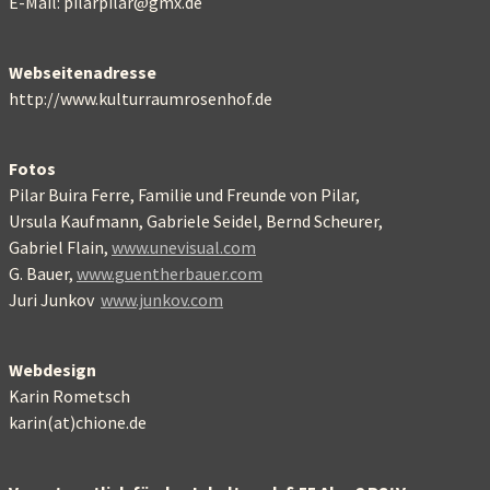
E-Mail: pilarpilar@gmx.de
Webseitenadresse
http://www.kulturraumrosenhof.de
Fotos
Pilar Buira Ferre, Familie und Freunde von Pilar,
Ursula Kaufmann, Gabriele Seidel, Bernd Scheurer,
Gabriel Flain,
www.unevisual.com
G. Bauer,
www.guentherbauer.com
Juri Junkov
www.junkov.com
Webdesign
Karin Rometsch
karin(at)chione.de