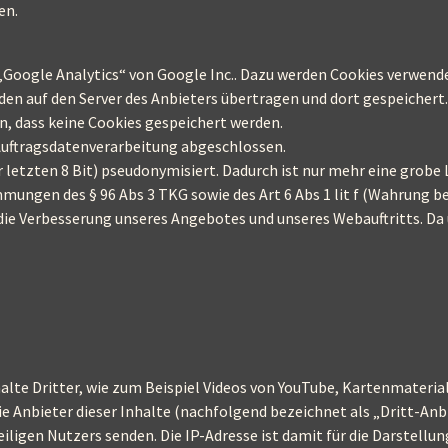
en.
oogle Analytics“ von Google Inc.. Dazu werden Cookies verwendet
en auf den Server des Anbieters übertragen und dort gespeichert.
en, dass keine Cookies gespeichert werden.
Auftragsdatenverarbeitung abgeschlossen.
 letzten 8 Bit) pseudonymisiert. Dadurch ist nur mehr eine grobe 
mungen des § 96 Abs 3 TKG sowie des Art 6 Abs 1 lit f (Wahrung b
die Verbesserung unseres Angebotes und unseres Webauftritts. Da u
lte Dritter, wie zum Beispiel Videos von YouTube, Kartenmateria
e Anbieter dieser Inhalte (nachfolgend bezeichnet als „Dritt-Anb
iligen Nutzers senden. Die IP-Adresse ist damit für die Darstellung