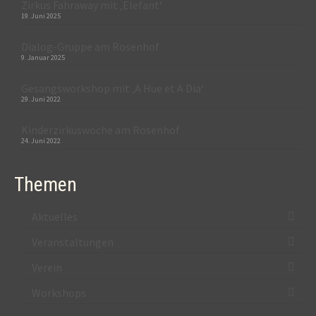
Zirkus Fahraway mit ‚Elefant‘
19. Juni 2025
Dialog-Gruppe am Rosenhof
9. Januar 2025
Gesangsworkshop mit ‚A Hue et A Dia‘
29. Juni 2022
Kinderzirkuswoche am Rosenhof
24. Juni 2022
Themen
Aktuelles
Veranstaltungen
Verein
Workshops