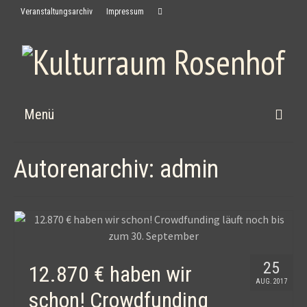
Veranstaltungsarchiv
Impressum
Menü
Home
Autorenarchiv: admin
News
Kulturraum
Rosenhof
25
Kontakt
12.870 € haben wir
AUG. 2017
schon! Crowdfunding