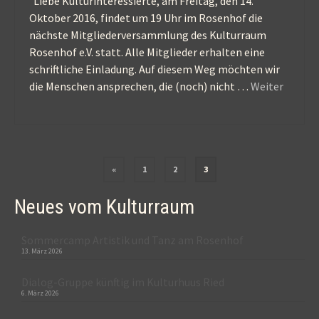
Liebe Kulturinteressierte, am Freitag, den 14.
Oktober 2016, findet um 19 Uhr im Rosenhof die
nächste Mitgliederversammlung des Kulturraum
Rosenhof e.V. statt. Alle Mitglieder erhalten eine
schriftliche Einladung. Auf diesem Weg möchten wir
die Menschen ansprechen, die (noch) nicht …
Weiter
Seitennummerierung
«
1
2
3
der
Neues vom Kulturraum
Beiträge
Sommercamp Artistik und Tanz am Rosenhof
13. März 2026
Dialog-Gruppe künftig im Kulturhuus Ried
6. März 2026