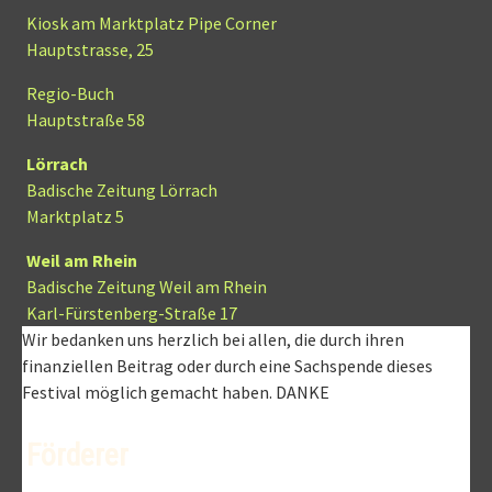
Kiosk am Marktplatz
Pipe
Corner
Hauptstrasse, 25
Regio-Buch
Hauptstraße 58
Lörrach
Badische Zeitung Lörrach
Marktplatz 5
Weil am Rhein
Badische Zeitung Weil am Rhein
Karl-Fürstenberg-Straße 17
Wir bedanken uns herzlich bei allen, die durch ihren
finanziellen Beitrag oder durch eine Sachspende dieses
Festival möglich gemacht haben. DANKE
Förderer