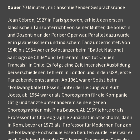
Dauer
70 Minuten, mit anschließender Gesprächsrunde
Jean Cébron, 1927 in Paris geboren, erhielt den ersten
klassischen Tanzunterricht von seiner Mutter, die Solistin
und Dozentin an der Pariser Oper war. Parallel dazu wurde
er in javanesischem und indischem Tanz unterrichtet. Von
1948 bis 1954 war er Solotänzer beim "Ballet National
Santiago de Chile" und Lehrer am "Institut Chilien
Francais" in Chile. Es folgt eine Zeit intensiver Ausbildung
bei verschiedenen Lehrern in London und in den USA, erste
Tanzabende entstanden. Ab 1961 war er Solist beim
"Folkwangballett Essen" unter der Leitung von Kurt
Jooss, ab 1964 war er als Choreograph für die Kompanie
tätig und tanzte unter anderem seine eigenen
Choreographien mit Pina Bausch. Ab 1967 lehrte er als
Professor für Choreographie zunächst in Stockholm, dann
in Rom, bevor er 1973 als Professor für Modernen Tanz an
die Folkwang-Hochschule Essen berufen wurde. Hier war er
auch Trainingsleiter des "Folkwang-Tanzstudios" und des