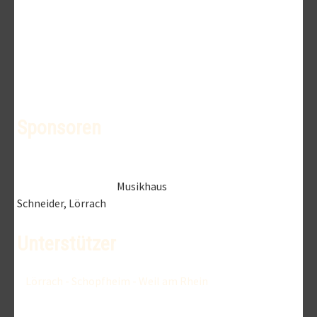
Sponsoren
Musikhaus
Schneider, Lörrach
Unterstützer
Lörrach - Schopfheim - Weil am Rhein