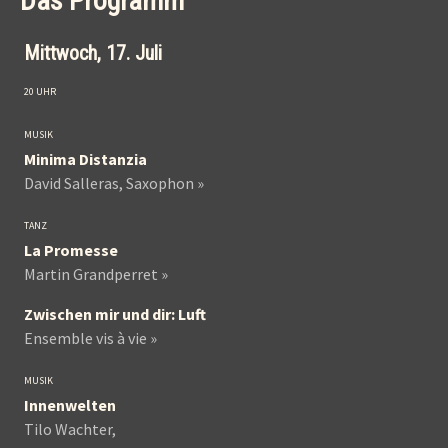
Das Programm
Mittwoch, 17. Juli
20 UHR
MUSIK
Minima Distanzia
David Salleras, Saxophon »
TANZ
La Promesse
Martin Grandperret »
Zwischen mir und dir: Luft
Ensemble vis à vie »
MUSIK
Innenwelten
Tilo Wachter,