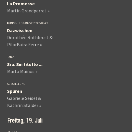
La Promesse
Martin Grandperret »
KUNST-UND TANZPERFORMANCE
Dazwischen
Dorothée Rothbrust &
PilarBuira Ferre »
TANZ
Sra. Sin titutlo ...
Marta Muiños »
AUSSTELLUNG
Spuren
Gabriele Seidel &
Kathrin Stalder »
Freitag, 19. Juli
20 UHR